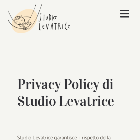
Salta
al
Togg
contenuto
Navi
Home
Corsi
Cure
Privacy Policy di
Consulenze
Studio Levatrice
News
Chi siamo
Studio Levatrice garantisce il rispetto della